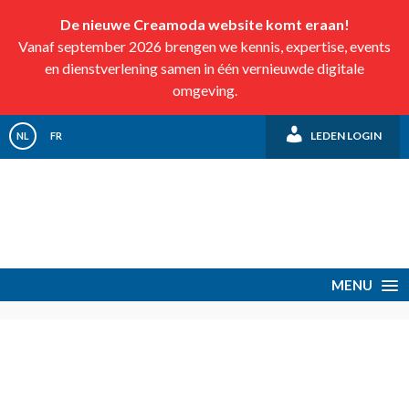
De nieuwe Creamoda website komt eraan!
Vanaf september 2026 brengen we kennis, expertise, events
en dienstverlening samen in één vernieuwde digitale
omgeving.
LEDEN LOGIN
NL
FR
MENU