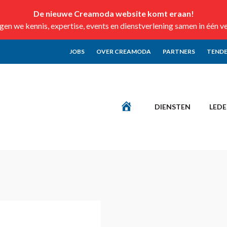
De nieuwe Creamoda website komt eraan!
n we kennis, expertise, events en dienstverlening samen in één v
JOBS
OVER CREAMODA
PARTNERS
TENDE
DIENSTEN
LED