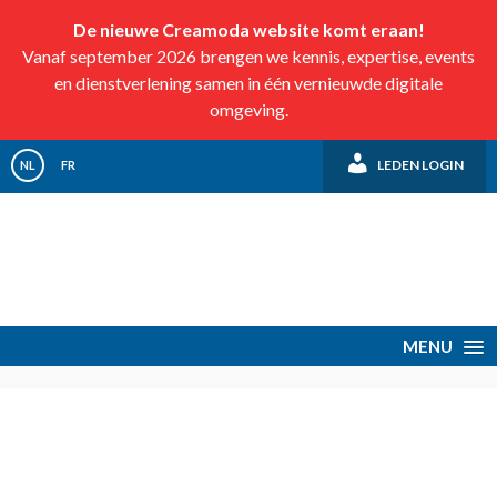
De nieuwe Creamoda website komt eraan!
Vanaf september 2026 brengen we kennis, expertise, events
en dienstverlening samen in één vernieuwde digitale
omgeving.
LEDEN LOGIN
NL
FR
MENU