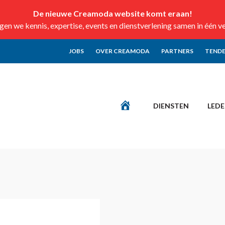
De nieuwe Creamoda website komt eraan!
n we kennis, expertise, events en dienstverlening samen in één v
JOBS
OVER CREAMODA
PARTNERS
TENDE
DIENSTEN
LED