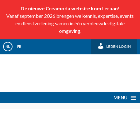
De nieuwe Creamoda website komt eraan!
Vanaf september 2026 brengen we kennis, expertise, events
en dienstverlening samen in één vernieuwde digitale
omgeving.
LEDEN LOGIN
NL
FR
MENU