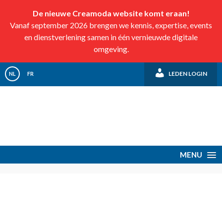
De nieuwe Creamoda website komt eraan!
Vanaf september 2026 brengen we kennis, expertise, events
en dienstverlening samen in één vernieuwde digitale
omgeving.
LEDEN LOGIN
NL
FR
MENU