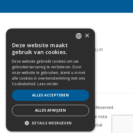
×
CONTACT
Deze website maakt
DUTCH
LELIEGAARDE 22, B-1731 ZELLIK
gebruik van cookies.
FRENCH
02/238.10.11
Deze website gebruikt cookies om uw
gebruikerservaring te verbeteren. Door
INFO@CREAMODA.BE
onze website te gebruiken, stemt u in met
alle cookies in overeenstemming met ons
BE0407.694.265
Cookiebeleid.
Lees verder
ALLES ACCEPTEREN
Copyright © 2022 Creamoda. All Rights Reserved.
ALLES AFWIJZEN
Sitemap
–
Cookie Policy
–
Wettelijke nota
DETAILS WEERGEVEN
Website laten maken
door Conversal
STRIKT NOODZAKELIJK