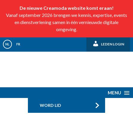
De nieuwe Creamoda website komt eraan!
Vanaf september 2026 brengen we kennis, expertise, events
en dienstverlening samen in één vernieuwde digitale
omgeving.
LEDEN LOGIN
NL
FR
MENU
WORD LID