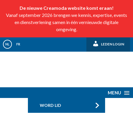
De nieuwe Creamoda website komt eraan!
Vanaf september 2026 brengen we kennis, expertise, events
en dienstverlening samen in één vernieuwde digitale
omgeving.
LEDEN LOGIN
NL
FR
MENU
WORD LID