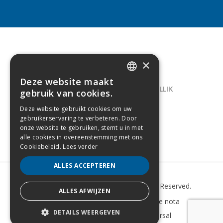
×
CONTACT
Deze website maakt
DUTCH
LELIEGAARDE 22, B-1731 ZELLIK
gebruik van cookies.
FRENCH
02/238.10.11
Deze website gebruikt cookies om uw
gebruikerservaring te verbeteren. Door
INFO@CREAMODA.BE
onze website te gebruiken, stemt u in met
alle cookies in overeenstemming met ons
BE0407.694.265
Cookiebeleid.
Lees verder
ALLES ACCEPTEREN
Copyright © 2022 Creamoda. All Rights Reserved.
ALLES AFWIJZEN
Sitemap
–
Cookie Policy
–
Wettelijke nota
DETAILS WEERGEVEN
Website laten maken
door Conversal