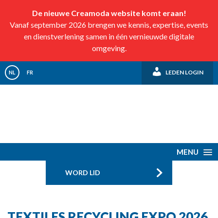
De nieuwe Creamoda website komt eraan!
Vanaf september 2026 brengen we kennis, expertise, events
en dienstverlening samen in één vernieuwde digitale
omgeving.
LEDEN LOGIN
NL
FR
MENU
WORD LID
TEXTILES RECYCLING EXPO 2026,