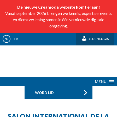
De nieuwe Creamoda website komt eraan!
Vanaf september 2026 brengen we kennis, expertise, events
en dienstverlening samen in één vernieuwde digitale
omgeving.
LEDEN LOGIN
NL
FR
MENU
WORD LID
SALON INTERNATIONAL DE LA