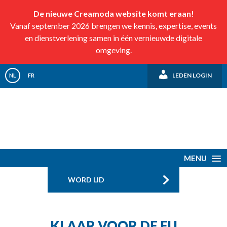
De nieuwe Creamoda website komt eraan!
Vanaf september 2026 brengen we kennis, expertise, events
en dienstverlening samen in één vernieuwde digitale
omgeving.
LEDEN LOGIN
NL
FR
MENU
WORD LID
KLAAR VOOR DE EU