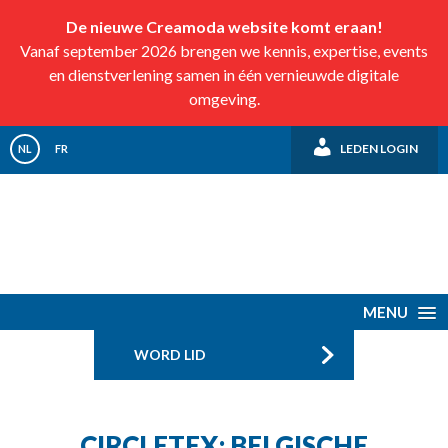
De nieuwe Creamoda website komt eraan!
Vanaf september 2026 brengen we kennis, expertise, events
en dienstverlening samen in één vernieuwde digitale
omgeving.
LEDEN LOGIN
NL
FR
MENU
WORD LID
CIRCLETEX: BELGISCHE