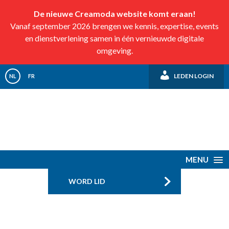
De nieuwe Creamoda website komt eraan!
Vanaf september 2026 brengen we kennis, expertise, events
en dienstverlening samen in één vernieuwde digitale
omgeving.
LEDEN LOGIN
NL
FR
MENU
WORD LID