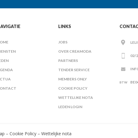
AVIGATIE
LINKS
CONTA
OME
JOBS
LEL
IENSTEN
OVER CREAMODA
02/2
EDEN
PARTNERS
INF
GENDA
TENDER SERVICE
CTUA
MEMBERS ONLY
BE0
ONTACT
COOKIE POLICY
WETTELIJKE NOTA
LEDEN LOGIN
ap
–
Cookie Policy
–
Wettelijke nota