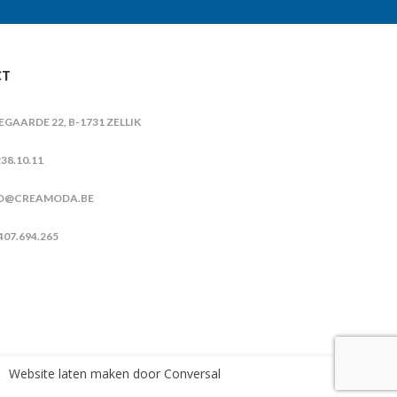
CT
IEGAARDE 22, B-1731 ZELLIK
38.10.11
O@CREAMODA.BE
407.694.265
Website laten maken
door Conversal