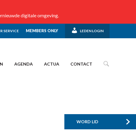
ernieuwde digitale omgeving.
MEMBERS ONLY
R SERVICE
LEDEN LOGIN
EN
AGENDA
ACTUA
CONTACT
WORD LID