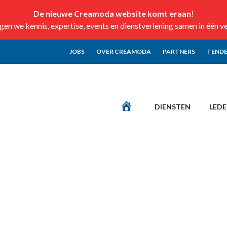
De nieuwe Creamoda website komt eraan!
n we kennis, expertise, events en dienstverlening samen in één v
JOBS
OVER CREAMODA
PARTNERS
TENDE
DIENSTEN
LED