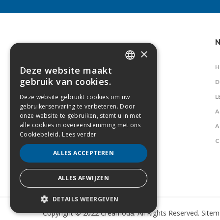
N
×
H
Deze website maakt
DUTCH
gebruik van cookies.
D
FRENCH
Deze website gebruikt cookies om uw
L
gebruikerservaring te verbeteren. Door
A
onze website te gebruiken, stemt u in met
alle cookies in overeenstemming met ons
A
Cookiebeleid.
Lees verder
C
ALLES ACCEPTEREN
ALLES AFWIJZEN
DETAILS WEERGEVEN
Copyright © 2022 Creamoda. All Rights Reserved.
Sitem
STRIKT NOODZAKELIJK