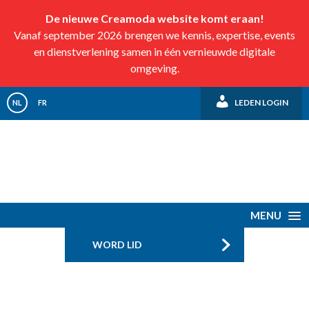
De nieuwe Creamoda website komt eraan!
Vanaf september 2026 brengen we kennis, expertise, events
en dienstverlening samen in één vernieuwde digitale
omgeving.
LEDEN LOGIN
NL
FR
MENU
WORD LID