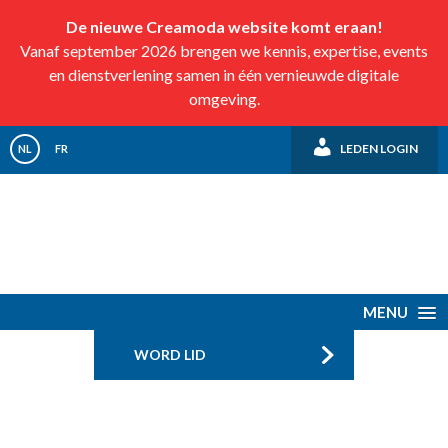
De nieuwe Creamoda website komt eraan!
Vanaf september 2026 brengen we kennis, expertise, events
en dienstverlening samen in één vernieuwde digitale
omgeving.
LEDEN LOGIN
NL
FR
MENU
WORD LID