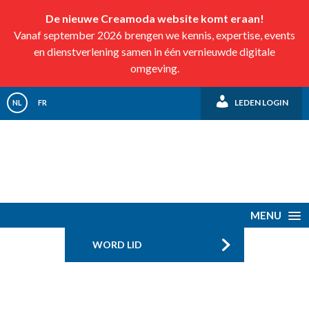
De nieuwe Creamoda website komt eraan!
Vanaf september 2026 brengen we kennis, expertise, events
en dienstverlening samen in één vernieuwde digitale
omgeving.
LEDEN LOGIN
NL
FR
MENU
WORD LID