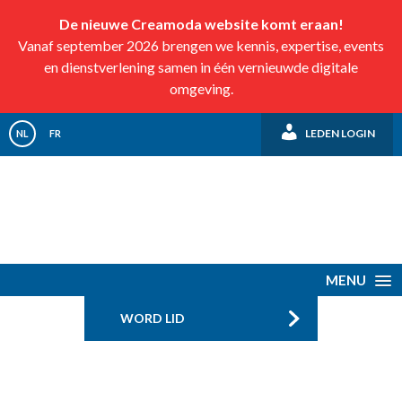
De nieuwe Creamoda website komt eraan!
Vanaf september 2026 brengen we kennis, expertise, events
en dienstverlening samen in één vernieuwde digitale
omgeving.
LEDEN LOGIN
NL
FR
MENU
WORD LID