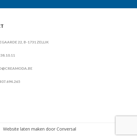
CT
IEGAARDE 22, B-1731 ZELLIK
38.10.11
O@CREAMODA.BE
407.694.265
Website laten maken
door Conversal