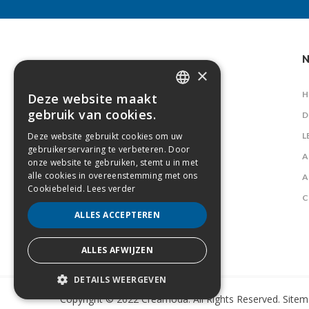
N
×
H
Deze website maakt
DUTCH
gebruik van cookies.
D
FRENCH
Deze website gebruikt cookies om uw
L
gebruikerservaring te verbeteren. Door
A
onze website te gebruiken, stemt u in met
alle cookies in overeenstemming met ons
A
Cookiebeleid.
Lees verder
C
ALLES ACCEPTEREN
ALLES AFWIJZEN
DETAILS WEERGEVEN
Copyright © 2022 Creamoda. All Rights Reserved.
Sitem
STRIKT NOODZAKELIJK