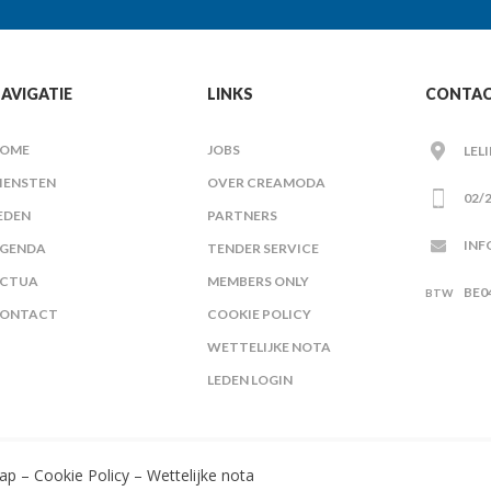
AVIGATIE
LINKS
CONTA
OME
JOBS
LEL
IENSTEN
OVER CREAMODA
02/2
EDEN
PARTNERS
INF
GENDA
TENDER SERVICE
CTUA
MEMBERS ONLY
BE0
ONTACT
COOKIE POLICY
WETTELIJKE NOTA
LEDEN LOGIN
ap
–
Cookie Policy
–
Wettelijke nota