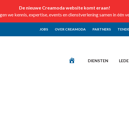
De nieuwe Creamoda website komt eraan!
n we kennis, expertise, events en dienstverlening samen in één v
JOBS
OVER CREAMODA
PARTNERS
TENDE
DIENSTEN
LED