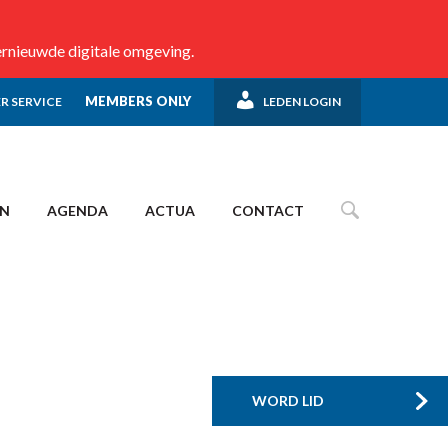
ernieuwde digitale omgeving.
MEMBERS ONLY
R SERVICE
LEDEN LOGIN
EN
AGENDA
ACTUA
CONTACT
WORD LID