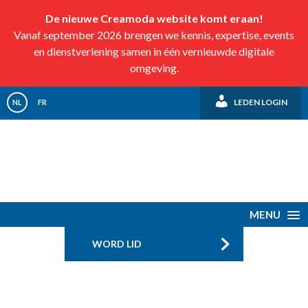
De nieuwe Creamoda website komt eraan!
Vanaf september 2026 brengen we kennis, expertise, events
en dienstverlening samen in één vernieuwde digitale
omgeving.
LEDEN LOGIN
NL
FR
MENU
WORD LID