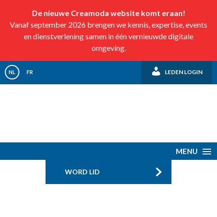
De nieuwe Creamoda website komt eraan!
Vanaf september 2026 brengen we kennis, expertise, events
en dienstverlening samen in één vernieuwde digitale
omgeving.
LEDEN LOGIN
NL
FR
MENU
WORD LID