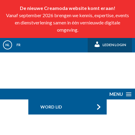
De nieuwe Creamoda website komt eraan!
Vanaf september 2026 brengen we kennis, expertise, events
en dienstverlening samen in één vernieuwde digitale
omgeving.
LEDEN LOGIN
NL
FR
MENU
WORD LID