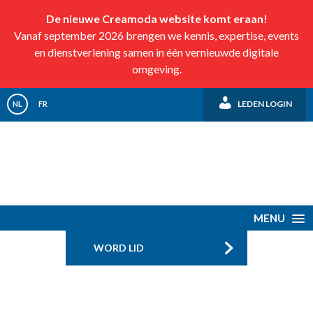
De nieuwe Creamoda website komt eraan!
Vanaf september 2026 brengen we kennis, expertise, events
en dienstverlening samen in één vernieuwde digitale
omgeving.
LEDEN LOGIN
NL
FR
MENU
WORD LID