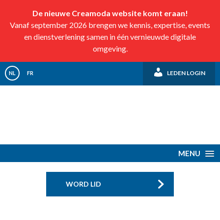
De nieuwe Creamoda website komt eraan!
Vanaf september 2026 brengen we kennis, expertise, events
en dienstverlening samen in één vernieuwde digitale
omgeving.
LEDEN LOGIN
NL
FR
MENU
WORD LID