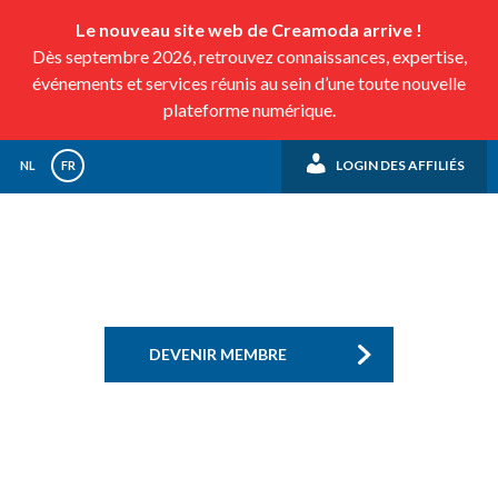
Le nouveau site web de Creamoda arrive !
Dès septembre 2026, retrouvez connaissances, expertise,
événements et services réunis au sein d’une toute nouvelle
plateforme numérique.
LOGIN DES AFFILIÉS
NL
FR
DEVENIR MEMBRE