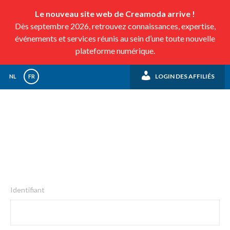
Le nouveau site web de Creamoda arrive !
Dès septembre 2026, retrouvez connaissances, expertise,
événements et services réunis au sein d’une toute nouvelle
plateforme numérique.
LOGIN DES AFFILIÉS
NL
FR
Identifiant