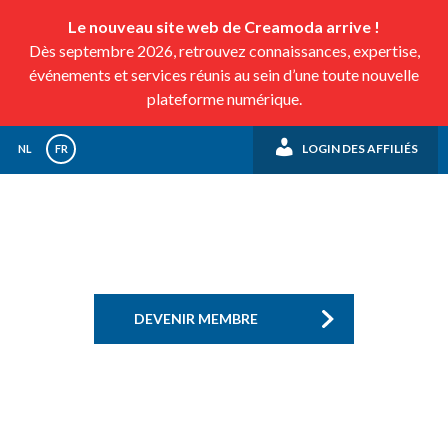
Le nouveau site web de Creamoda arrive !
Dès septembre 2026, retrouvez connaissances, expertise,
événements et services réunis au sein d’une toute nouvelle
plateforme numérique.
LOGIN DES AFFILIÉS
NL
FR
DEVENIR MEMBRE