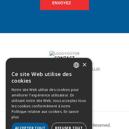
ENVOYEZ
CONTACT
×
LELIEGAARDE 22, B-1731 ZELLIK
Ce site Web utilise des
DUTCH
02/238.10.11
cookies
FRENCH
INFO@CREAMODA.BE
Notre site Web utilise des cookies pour
améliorer l'expérience utilisateur. En
BE0407.694.265
utilisant notre site Web, vous acceptez tous
les cookies conformément à notre
Politique relative aux cookies.
En savoir
plus
Copyright © 2021 Creamoda. All Rights Reserved.
ACCEPTER TOUT
REFUSER TOUT