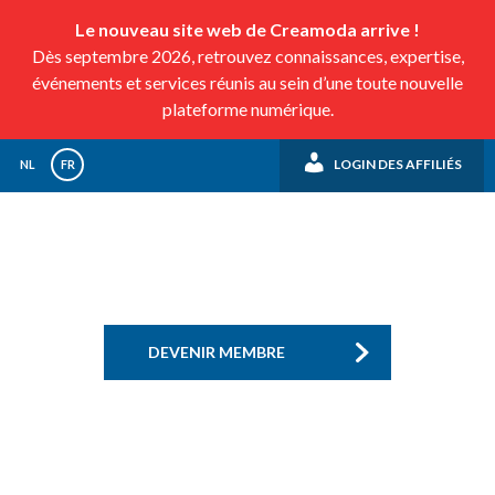
Le nouveau site web de Creamoda arrive !
Dès septembre 2026, retrouvez connaissances, expertise,
événements et services réunis au sein d’une toute nouvelle
plateforme numérique.
LOGIN DES AFFILIÉS
NL
FR
DEVENIR MEMBRE